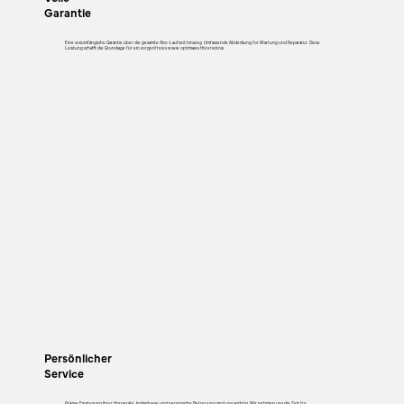
Garantie
Eine vollumfängliche Garantie über die gesamte Abo-Laufzeit hinweg. Umfassende Abdeckung für Wartung und Reparatur. Diese
Leistung schafft die Grundlage für ein sorgenfreies sowie optimales Hörerlebnis.
Persönlicher
Service
Präzise Einstellung Ihrer Hörgeräte. Individuelle und persönliche Betreuung sind uns wichtig. Wir nehmen uns die Zeit für