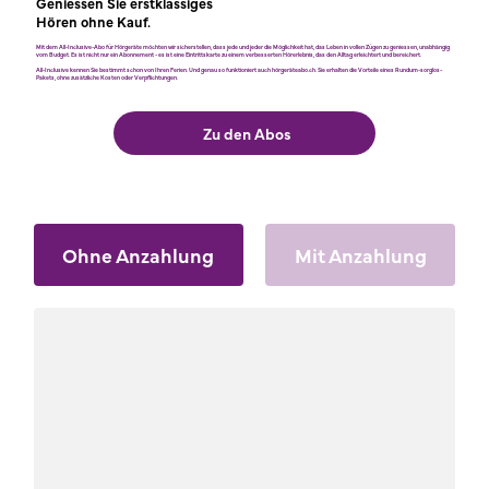
Geniessen Sie erstklassiges
Hören ohne Kauf.
Mit dem All-Inclusive-Abo für Hörgeräte möchten wir sicherstellen, dass jede und jeder die Möglichkeit hat, das Leben in vollen Zügen zu geniessen, unabhängig
vom Budget. Es ist nicht nur ein Abonnement - es ist eine Eintrittskarte zu einem verbesserten Hörerlebnis, das den Alltag erleichtert und bereichert.
All-Inclusive kennen Sie bestimmt schon von Ihren Ferien. Und genau so funktioniert auch hörgeräteabo.ch. Sie erhalten die Vorteile eines Rundum-sorglos-
Pakets, ohne zusätzliche Kosten oder Verpflichtungen.
Zu den Abos
Ohne Anzahlung
Mit Anzahlung