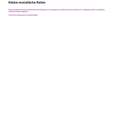
Kleine monatliche Raten
Kleine, monatliche Abo-Raten anstelle hoher Anschaffungskosten für Hörgeräte. Sie erhalten bereits ab monatlich 55 Fr. (1 Hörgerät) oder 99 Fr. (2 Hörgeräte)
ein Marken Hörgerät angepasst.
3 Jahre Abo Laufzeit, danach monatlich kündbar.