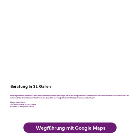
Beratung in St. Gallen
Die Hörgeräteabo GmbH in St.Gallen bietet Ihnen kompetente Beratung rund um das Hörgeräteabo. Vereinbaren Sie einen Termin oder buchen Sie bequem über
unseren Online-Terminkalender. Wir freuen uns darauf, Sie bestmöglich bei Ihren Hörbedürfnissen zu unterstützen.
Hörgeräteabo GmbH
Zürcherstrasse 84, 9000 St.Gallen
071 577 11 77
,
info@hoer-abo.ch
Wegführung mit Google Maps