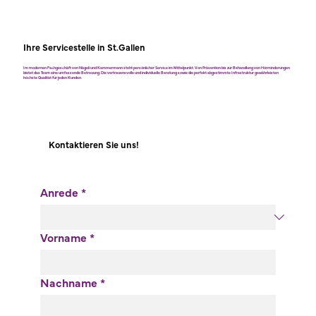
Ihre Servicestelle in St.Gallen
Im modernen Fachgeschäft von Nägeli und Kammermann steht persönlicher Service im Mittelpunkt. Von Prävention bis zur Behandlung von Hörminderungen
bietet das Team eine umfassende Betreuung. Die vertrauensvolle und individuelle Beratung sowie die perfekt abgestimmte Infrastruktur gewährleisten
höchste Qualität für jeden Kunden.
Kontaktieren Sie uns!
Anrede
*
Vorname
*
Nachname
*