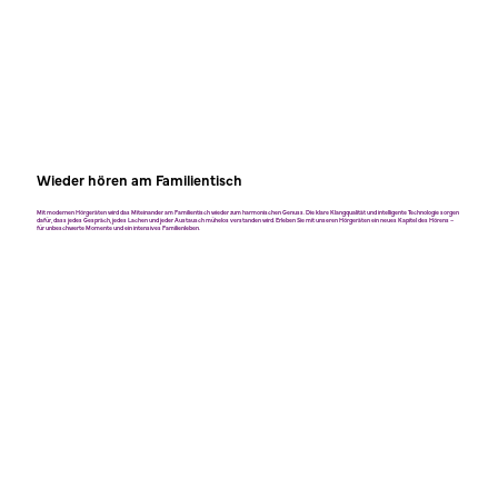
Wieder hören am Familientisch
Mit modernen Hörgeräten wird das Miteinander am Familientisch wieder zum harmonischen Genuss. Die klare Klangqualität und intelligente Technologie sorgen
dafür, dass jedes Gespräch, jedes Lachen und jeder Austausch mühelos verstanden wird. Erleben Sie mit unseren Hörgeräten ein neues Kapitel des Hörens –
für unbeschwerte Momente und ein intensives Familienleben.