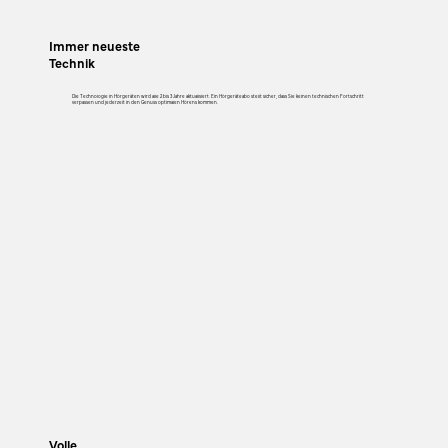
Immer neueste
Technik
Die Technologie in Hörgeräten wird alle 2 bis 3 Jahre aktualisiert. Ein Hörgeräteabo stellt sicher, dass Sie keinen technischen Fortschritt
verpassen und jederzeit in den Genuss optimalen Hörens kommen.
Volle