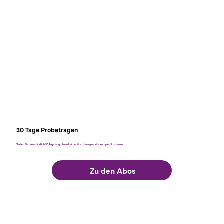
30 Tage Probetragen
Testen Sie unverbindlich 30 Tage lang, ob ein Hörgerät zu Ihnen passt – komplett kostenlos.
Zu den Abos