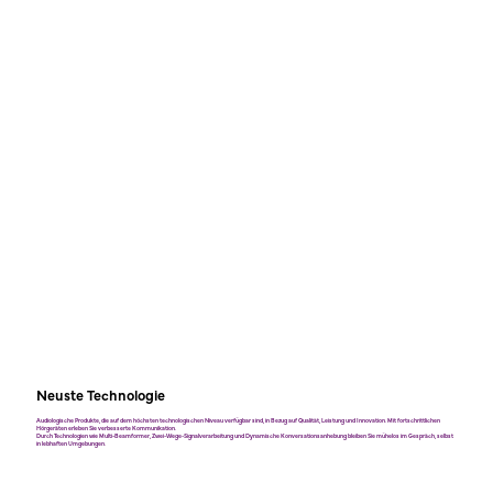
Neuste Technologie
Audiologische Produkte, die auf dem höchsten technologischen Niveau verfügbar sind, in Bezug auf Qualität, Leistung und Innovation. Mit fortschrittlichen
Hörgeräten erleben Sie verbesserte Kommunikation.
Durch Technologien wie Multi-Beamformer, Zwei-Wege-Signalverarbeitung und Dynamische Konversationsanhebung bleiben Sie mühelos im Gespräch, selbst
in lebhaften Umgebungen.